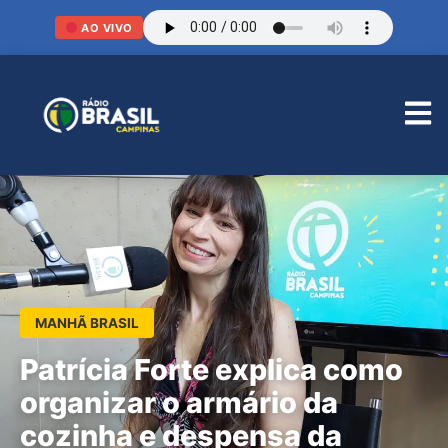
AO VIVO
MANHÃ BRASIL
Patrícia Forte explica como
organizar o armário da
cozinha e despensa da