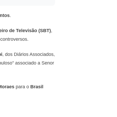
antos
.
eiro de Televisão (SBT)
,
controversos.
i
, dos Diários Associados,
buloso" associado a Senor
Moraes
para o
Brasil