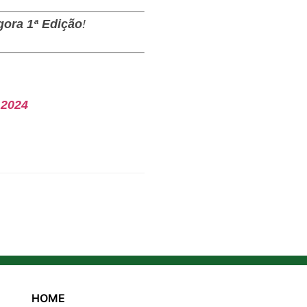
gora 1ª Edição
!
.2024
HOME