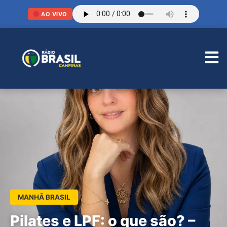
AO VIVO
MANHÃ BRASIL
Pilates e LPF: o que são? –