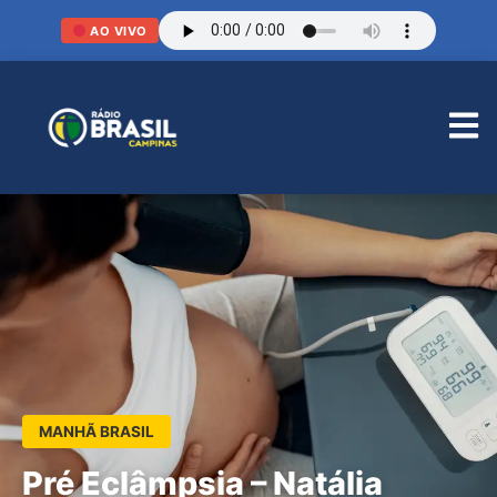
AO VIVO
MANHÃ BRASIL
Pré Eclâmpsia – Natália