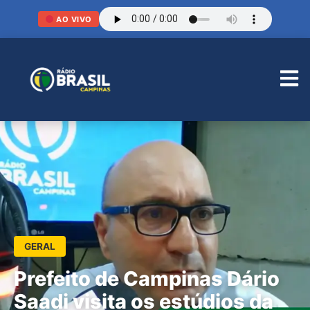
AO VIVO
GERAL
Prefeito de Campinas Dário
Saadi visita os estúdios da