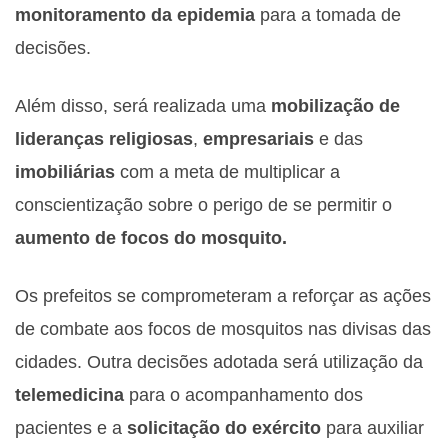
monitoramento da epidemia
para a tomada de
decisões.
Além
disso, será realizada uma
mobilizaçã
o de
liderança
s
religiosas
,
empresariais
e das
imobiliár
ias
com a meta de multiplicar a
conscientizaçã
o sobre o perigo de se permitir o
aumento de focos do mosquito.
Os prefeitos se comprometeram a reforça
r as açõe
s
de combate aos focos de mosquitos nas divisas das
cidades. Outra decisões
adotada será utilizaçã
o da
telemedicina
para o acompanhamento dos
pacientes e a
solicitaçã
o do exército
para auxiliar