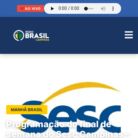
AO VIVO
MANHÃ BRASIL
Programação do final de
semana do Sesc Campinas –