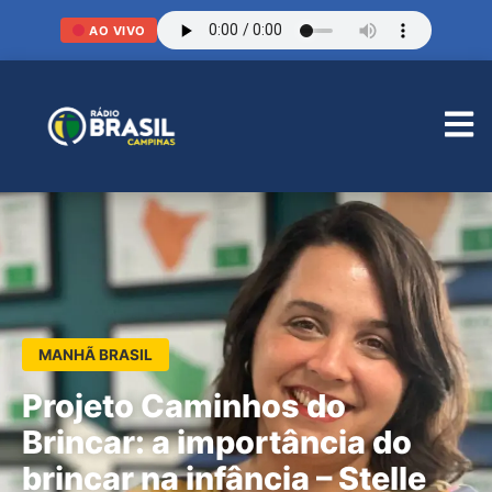
AO VIVO
MANHÃ BRASIL
Projeto Caminhos do
Brincar: a importância do
brincar na infância – Stelle