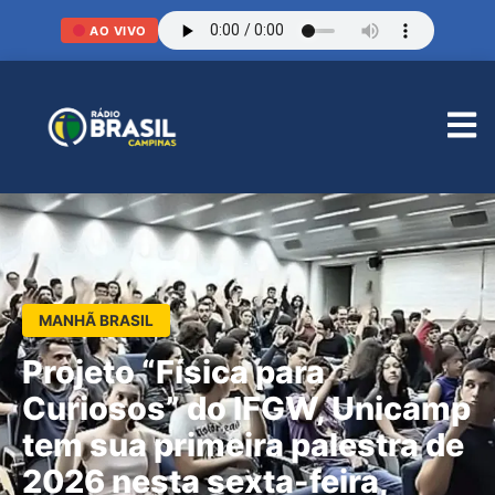
AO VIVO
MANHÃ BRASIL
Projeto “Física para
Curiosos” do IFGW, Unicamp
tem sua primeira palestra de
2026 nesta sexta-feira,