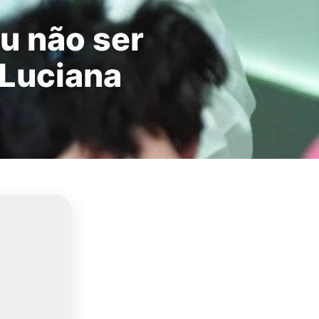
u não ser
 Luciana