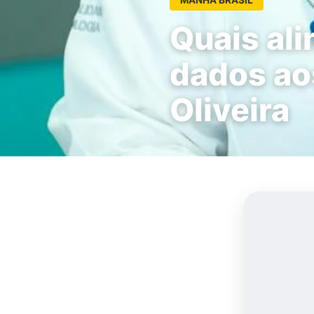
Quais al
dados ao
Oliveira