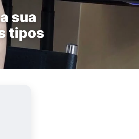
da sua
s tipos