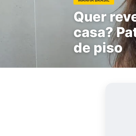
Quer reve
casa? Pat
de piso