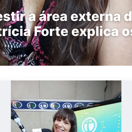
stir a área externa 
rícia Forte explica o