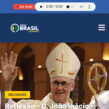
AO VIVO
RELIGIOSO
Reflexão – D. João Inácio –