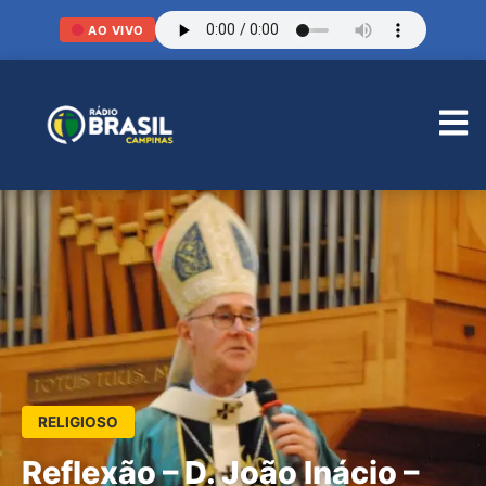
AO VIVO
RELIGIOSO
Reflexão – D. João Inácio –