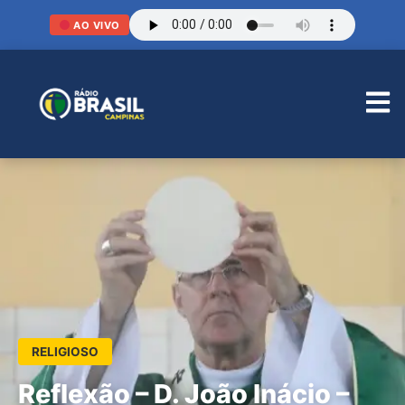
AO VIVO
RELIGIOSO
Reflexão – D. João Inácio –