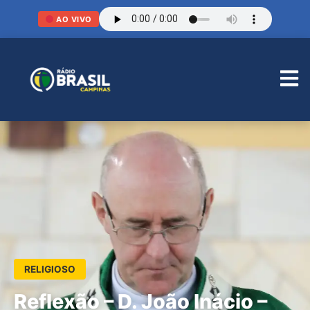
AO VIVO
RELIGIOSO
Reflexão – D. João Inácio –