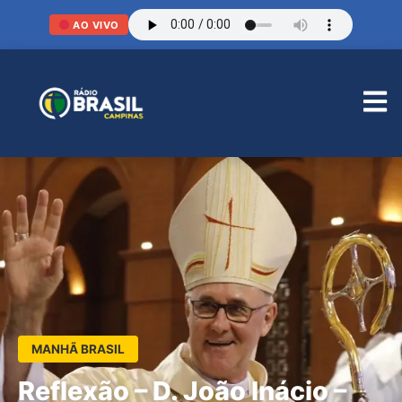
AO VIVO
MANHÃ BRASIL
Reflexão – D. João Inácio –