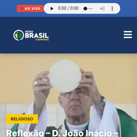
AO VIVO
RELIGIOSO
Reflexão – D. João Inácio –