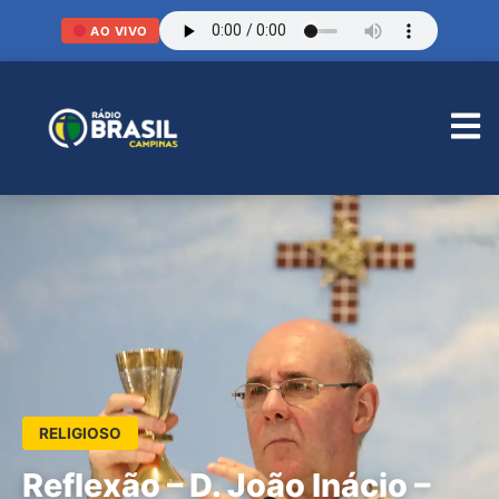
AO VIVO
RELIGIOSO
Reflexão – D. João Inácio –