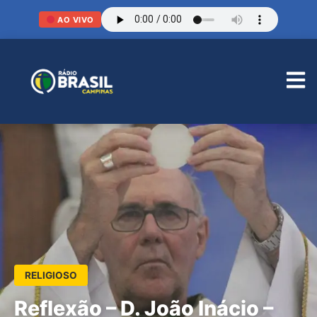
AO VIVO
RELIGIOSO
Reflexão – D. João Inácio –