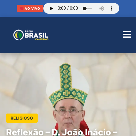
AO VIVO
RELIGIOSO
Reflexão – D. João Inácio –