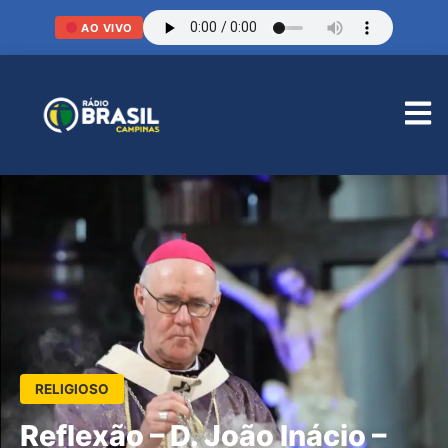
AO VIVO
RELIGIOSO
Reflexão – D. João Inácio –