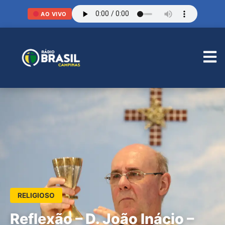
AO VIVO
RELIGIOSO
Reflexão – D. João Inácio –