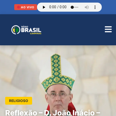
AO VIVO
RELIGIOSO
Reflexão – D. João Inácio –