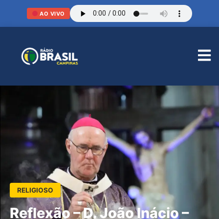
AO VIVO
RELIGIOSO
Reflexão – D. João Inácio –