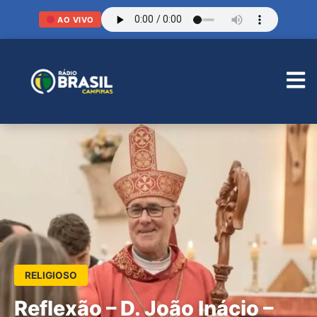
AO VIVO
RELIGIOSO
Reflexão – D. João Inácio –