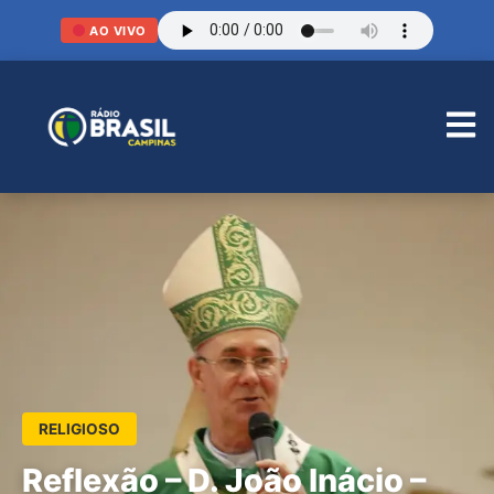
AO VIVO
RELIGIOSO
Reflexão – D. João Inácio –