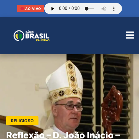
AO VIVO
RELIGIOSO
Reflexão – D. João Inácio –