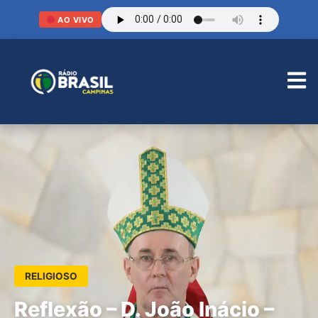
AO VIVO
RELIGIOSO
Reflexão – D. João Inácio –