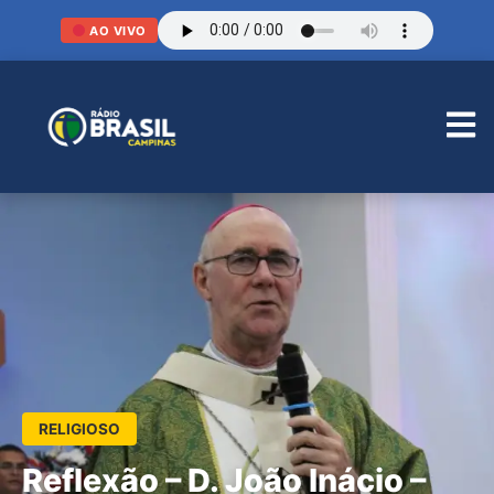
AO VIVO
RELIGIOSO
Reflexão – D. João Inácio –