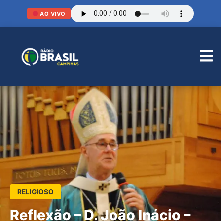
AO VIVO
RELIGIOSO
Reflexão – D. João Inácio –