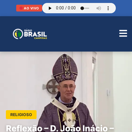
AO VIVO
RELIGIOSO
Reflexão – D. João Inácio –