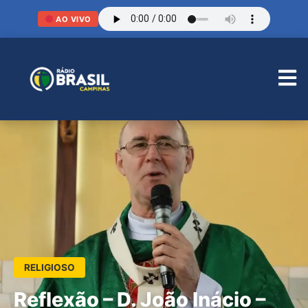
AO VIVO
RELIGIOSO
Reflexão – D. João Inácio –