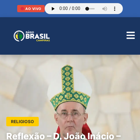
AO VIVO
RELIGIOSO
Reflexão – D. João Inácio –