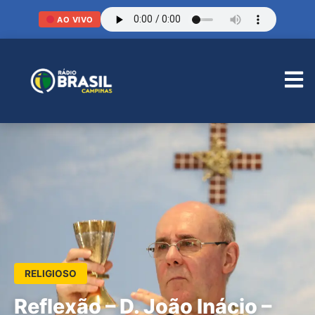
AO VIVO
RELIGIOSO
Reflexão – D. João Inácio –