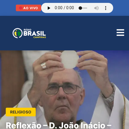
AO VIVO
RELIGIOSO
Reflexão – D. João Inácio –