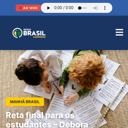
AO VIVO
MANHÃ BRASIL
Reta final para os
estudantes – Debora