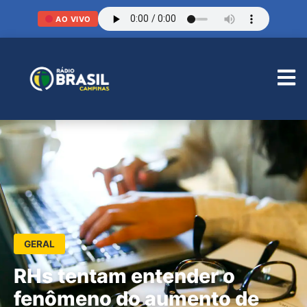
AO VIVO
GERAL
RHs tentam entender o
fenômeno do aumento de