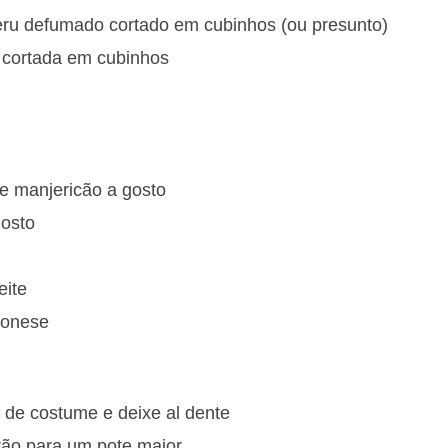
eru defumado cortado em cubinhos (ou presunto)
 cortada em cubinhos
de manjericão a gosto
gosto
eite
ionese
de costume e deixe al dente
rão para um pote maior