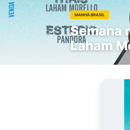
MANHÃ BRASIL
Semana m
Laham Mo