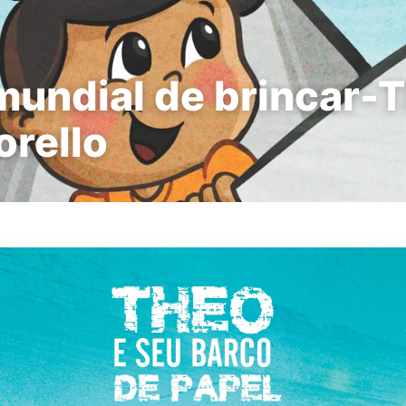
undial de brincar-T
rello