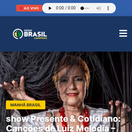
AO VIVO
MANHÃ BRASIL
show Presente & Cotidiano:
Canções de Luiz Melodia –