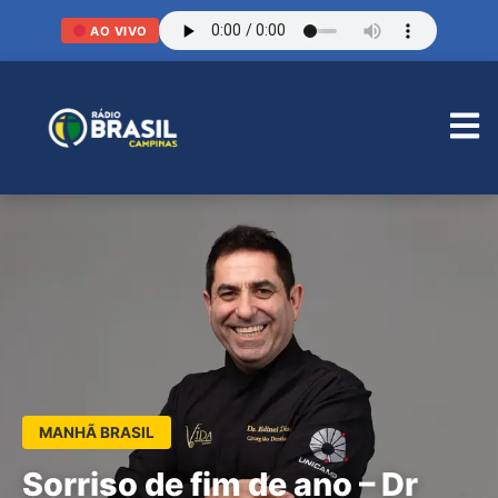
AO VIVO
MANHÃ BRASIL
Sorriso de fim de ano – Dr