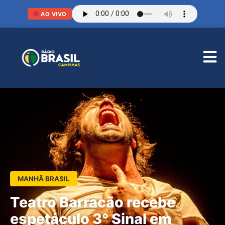
AO VIVO
MANHÃ BRASIL
Teatro Barracão recebe
espetáculo 3° Sinal em