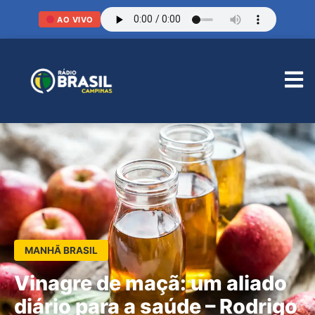
AO VIVO
MANHÃ BRASIL
Vinagre de maçã: um aliado
diário para a saúde – Rodrigo