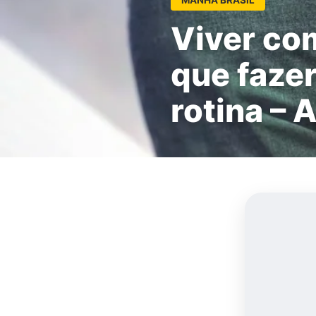
Viver com
que fazer
rotina – 