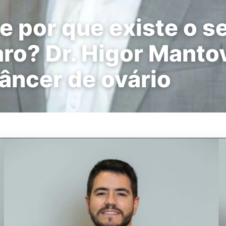
e por que existe o 
ro? Dr. Higor Mantov
âncer de ovário