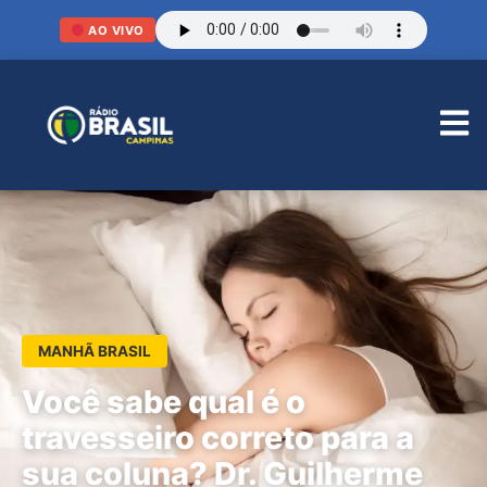
AO VIVO
MANHÃ BRASIL
Você sabe qual é o
travesseiro correto para a
sua coluna? Dr. Guilherme