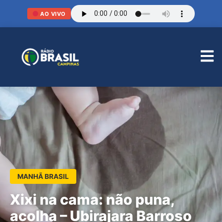
AO VIVO
MANHÃ BRASIL
Xixi na cama: não puna,
acolha – Ubirajara Barroso