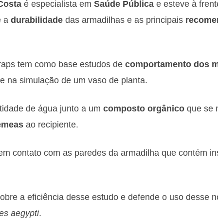
Costa
é especialista em
Saúde
Pública
e esteve à fren
e a
durabilidade
das armadilhas e as principais
recome
traps tem como base estudos de
comportamento
dos
m
e na simulação de um vaso de planta.
ntidade de água junto a um
composto
orgânico
que se m
êmeas
ao recipiente.
em contato com as paredes da armadilha que contém ins
sobre a eficiência desse estudo e defende o uso desse 
es aegypti
.