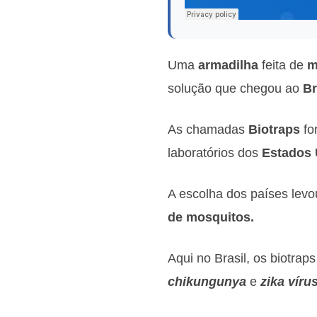
Uma
armadilha
feita de
m
solução que chegou ao
Br
As chamadas
Biotraps
fo
laboratórios dos
Estados
A escolha dos países lev
de mosquitos.
Aqui no Brasil, os biotra
chikungunya
e
zika
víru