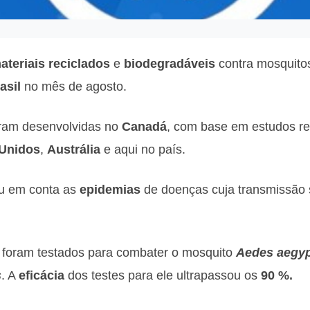
ateriais
reciclados
e
biodegradáveis
contra mosquito
asil
no mês de agosto.
ram desenvolvidas no
Canadá
, com base em estudos re
Unidos
,
Austrália
e aqui no país.
ou em conta as
epidemias
de doenças cuja transmissão 
ps foram testados para combater o mosquito
Aedes aegyp
s
. A
eficácia
dos testes para ele ultrapassou os
90 %.