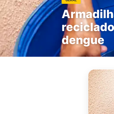
Armadilha
reciclad
dengue