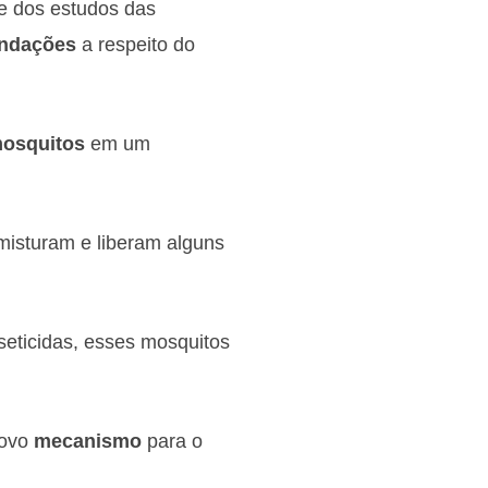
te dos estudos das
ndações
a respeito do
osquitos
em um
isturam e liberam alguns
eticidas, esses mosquitos
novo
mecanismo
para o