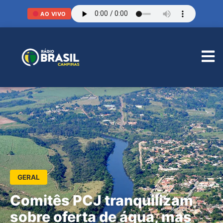
AO VIVO
GERAL
Comitês PCJ tranquilizam
sobre oferta de água, mas