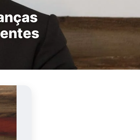
danças
gentes