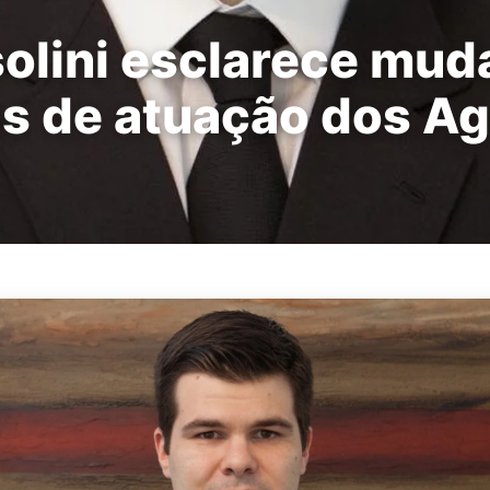
solini esclarece mu
as de atuação dos A