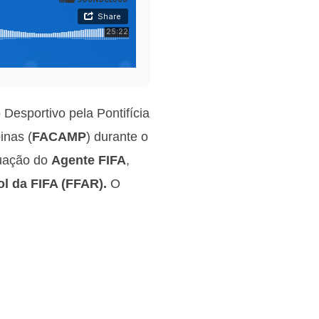
 Desportivo pela Pontifícia
inas (
FACAMP
) durante o
tuação do
Agente FIFA
,
l da FIFA (FFAR).
O