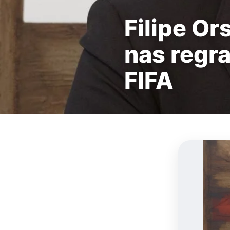
Filipe Or
nas regr
FIFA